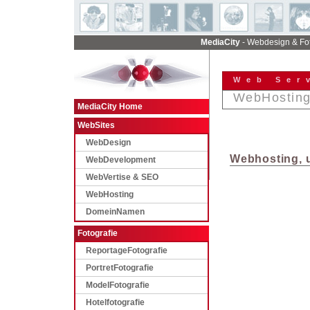
MediaCity
- Webdesign & Fot
Web Ser
WebHostin
MediaCity Home
WebSites
WebDesign
Webhosting, u
WebDevelopment
WebVertise & SEO
WebHosting
DomeinNamen
Fotografie
ReportageFotografie
PortretFotografie
ModelFotografie
Hotelfotografie